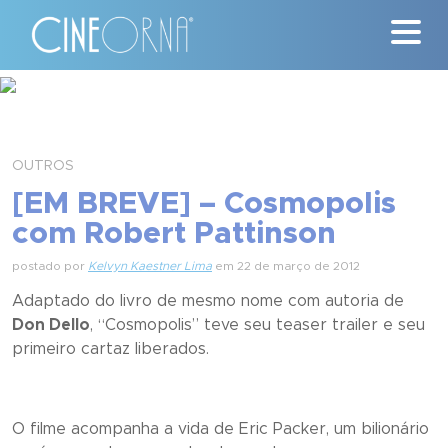
Críticas
News
OUTROS
[EM BREVE] – Cosmopolis
#ClássicosCineOrna
com Robert Pattinson
Quem Somos
postado por
Kelvyn Kaestner Lima
em 22 de março de 2012
Adaptado do livro de mesmo nome com autoria de
Nossa História
Don Dello
, “
Cosmopolis
” teve seu teaser trailer e seu
primeiro cartaz liberados.
Contato
O filme acompanha a vida de Eric Packer, um bilionário