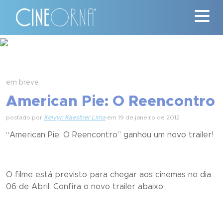
Críticas
News
em breve
American Pie: O Reencontro
#ClássicosCineOrna
postado por
Kelvyn Kaestner Lima
em 19 de janeiro de 2012
Quem Somos
“American Pie: O Reencontro” ganhou um novo trailer!
Nossa História
O filme está previsto para chegar aos cinemas no dia
Contato
06 de Abril. Confira o novo trailer abaixo: