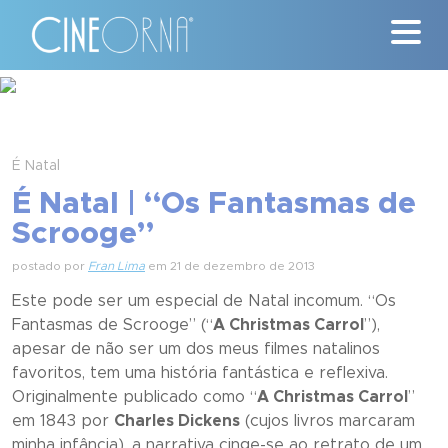
Críticas
News
É Natal
É Natal | “Os Fantasmas de
#ClássicosCineOrna
Scrooge”
Quem Somos
postado por
Fran Lima
em 21 de dezembro de 2013
Este pode ser um especial de Natal incomum. “
Os
Nossa História
Fantasmas de Scrooge
” (“
A Christmas Carro
l
”),
apesar de não ser um dos meus filmes natalinos
Contato
favoritos, tem uma história fantástica e reflexiva.
Originalmente publicado como “
A Christmas Carrol
”
em 1843 por
Charles Dickens
(cujos livros marcaram
minha infância), a narrativa cinge-se ao retrato de um