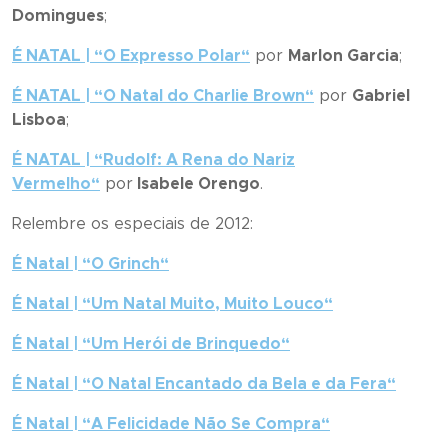
Domingues
;
É NATAL | “
O Expresso Polar
“
por
Marlon Garcia
;
É NATAL | “
O Natal do Charlie Brown
“
por
Gabriel
Lisboa
;
É NATAL | “
Rudolf: A Rena do Nariz
Vermelho
“
por
Isabele Orengo
.
Relembre os especiais de 2012:
É Natal | “
O Grinch
“
É Natal | “
Um Natal Muito, Muito Louco
“
É Natal | “
Um Herói de Brinquedo
“
É Natal | “
O Natal Encantado da Bela e da Fera
“
É Natal | “
A Felicidade Não Se Compra
“