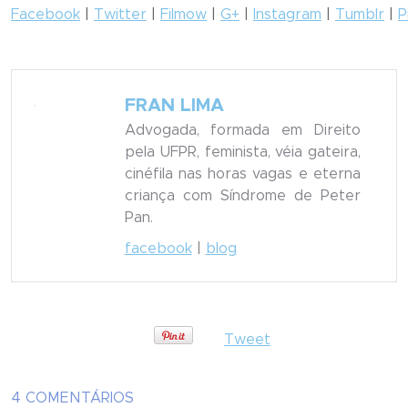
Facebook
|
Twitter
|
Filmow
|
G+
|
Instagram
|
Tumblr
|
P
FRAN LIMA
Advogada, formada em Direito
pela UFPR, feminista, véia gateira,
cinéfila nas horas vagas e eterna
criança com Síndrome de Peter
Pan.
facebook
|
blog
Tweet
4 COMENTÁRIOS