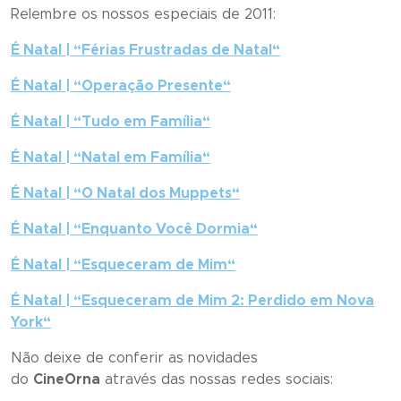
Relembre os nossos especiais de 2011:
É Natal | “
Férias Frustradas de Natal
“
É Natal | “
Operação Presente
“
É Natal | “
Tudo em Família
“
É Natal | “
Natal em Família
“
É Natal | “
O Natal dos Muppets
“
É Natal | “
Enquanto Você Dormia
“
É Natal | “
Esqueceram de Mim
“
É Natal | “
Esqueceram de Mim 2: Perdido em Nova
York
“
Não deixe de conferir as novidades
do
CineOrna
através das nossas redes sociais: