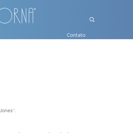
Contato
 Jones
“.