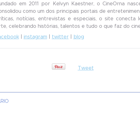
undado em 2011 por Kelvyn Kaestner, o CineOrna nasc
onsolidou como um dos principais portais de entreteniment
ríticas, notícias, entrevistas e especiais, o site conecta
rte, celebrando histórias, talentos e tudo o que faz do ci
acebook
|
instagram
|
twitter
|
blog
Tweet