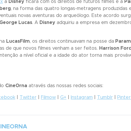
ax
a
Disney
ficará com os direitos de futuros filmes e a
Pa
lberg
, na forma das quatro longas-metragens produzidas e
ventuais novas aventuras do arqueólogo.
Este acordo surg
George Lucas
. A
Disney
adquiriu a empresa em dezembro 
 na
LucasFilm
, os direitos continuavam na posse da
Param
as de que novos filmes venham a ser feitos.
Harrison For
ntenção a nível oficial e a idade do ator torna mais prová
 do
CineOrna
através das nossas redes sociais:
cebook
|
Twitter
|
Filmow
|
G+
|
Instagram
|
Tumblr
|
Pinte
INEORNA