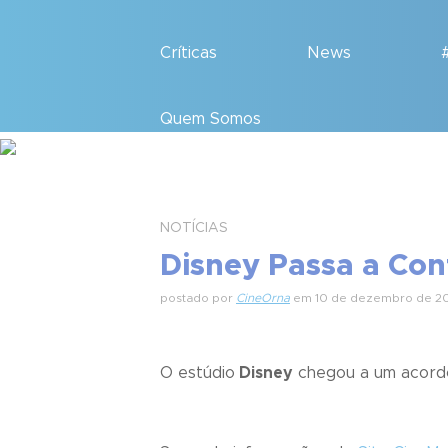
Críticas
News
Quem Somos
NOTÍCIAS
Disney Passa a Con
postado por
CineOrna
em 10 de dezembro de 2
O estúdio
Disney
chegou a um acor