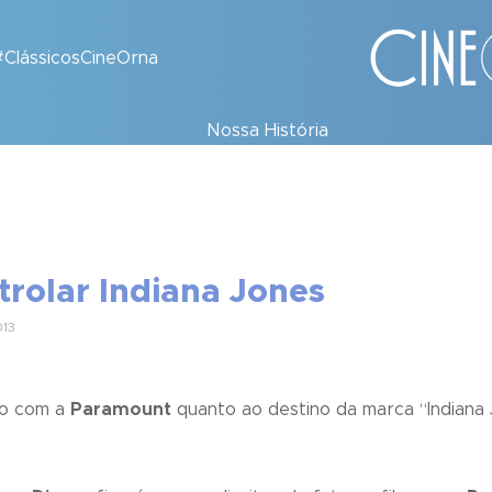
#ClássicosCineOrna
Nossa História
trolar Indiana Jones
013
do com
a
Paramount
quanto ao destino da marca “
Indiana