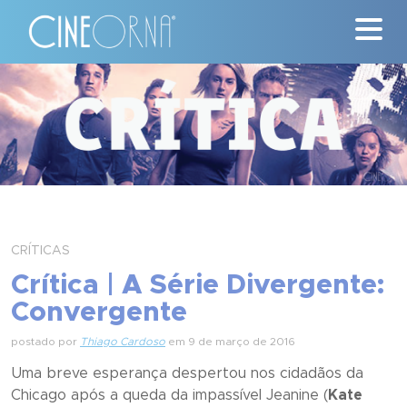
Críticas
News
#ClássicosCineOrna
Quem Somos
CRÍTICAS
Nossa História
Crítica | A Série Divergente:
Convergente
Contato
postado por
Thiago Cardoso
em 9 de março de 2016
Uma breve esperança despertou nos cidadãos da
Chicago após a queda da impassível Jeanine (
Kate