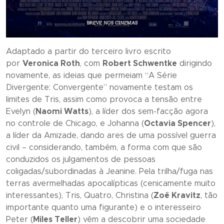
Adaptado a partir do terceiro livro escrito
por
Veronica Roth
, com
Robert Schwentke
dirigindo
novamente, as ideias que permeiam “
A Série
Divergente: Convergente
” novamente testam os
limites de Tris, assim como provoca a tensão entre
Evelyn (
Naomi Watts
), a líder dos sem-facção agora
no controle de Chicago, e Johanna (
Octavia Spencer
),
a líder da Amizade, dando ares de uma possível guerra
civil – considerando, também, a forma com que são
conduzidos os julgamentos de pessoas
coligadas/subordinadas à Jeanine. Pela trilha/fuga nas
terras avermelhadas apocalípticas (cenicamente muito
interessantes), Tris, Quatro, Christina (
Zoë Kravitz
, tão
importante quanto uma figurante) e o interesseiro
Peter (
Miles Teller
) vêm a descobrir uma sociedade