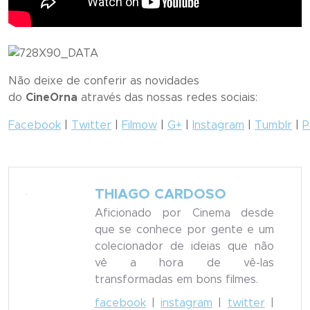
Não deixe de conferir as novidades
do
CineOrna
através das nossas redes sociais:
Facebook
|
Twitter
|
Filmow
|
G+
|
Instagram
|
Tumblr
|
P
THIAGO CARDOSO
Aficionado por Cinema desde
que se conhece por gente e um
colecionador de ideias que não
vê a hora de vê-las
transformadas em bons filmes.
facebook
|
instagram
|
twitter
|