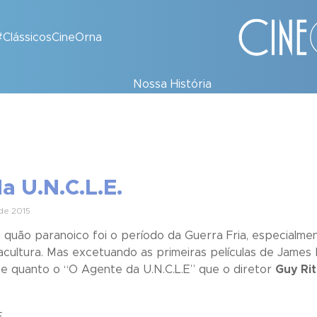
#ClássicosCineOrna
Nossa História
da U.N.C.L.E.
de 2015
 quão paranoico foi o período da Guerra Fria, especialme
ultura. Mas excetuando as primeiras películas de James B
e quanto o “
O
Agente da U.N.C.L.E
” que o diretor
Guy Rit