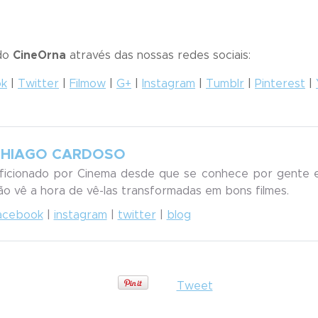
 do
CineOrna
através das nossas redes sociais:
ok
|
Twitter
|
Filmow
|
G+
|
Instagram
|
Tumblr
|
Pinterest
|
THIAGO CARDOSO
ficionado por Cinema desde que se conhece por gente e
ão vê a hora de vê-las transformadas em bons filmes.
acebook
|
instagram
|
twitter
|
blog
Tweet