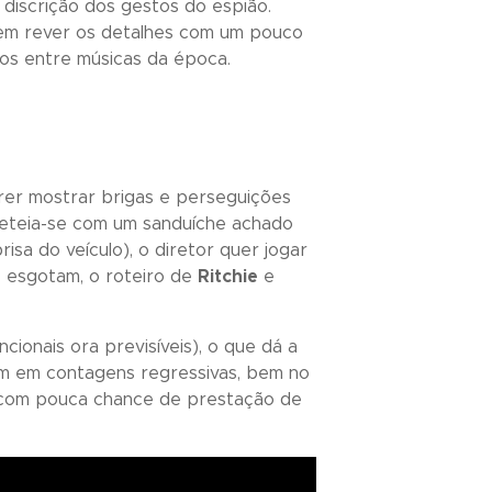
discrição dos gestos do espião.
 em rever os detalhes com um pouco
cos entre músicas da época.
rer mostrar brigas e perseguições
queteia-se com um sanduíche achado
sa do veículo), o diretor quer jogar
e esgotam, o roteiro de
Ritchie
e
ionais ora previsíveis), o que dá a
am em contagens regressivas, bem no
e com pouca chance de prestação de