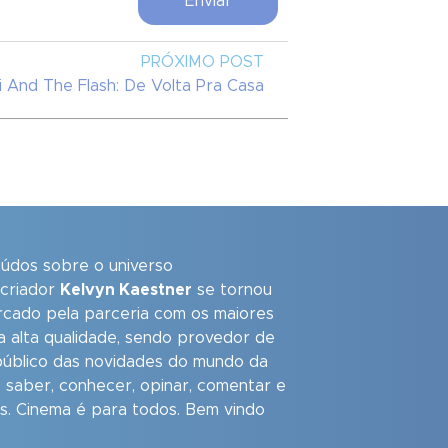
PRÓXIMO POST
cki And The Flash: De Volta Pra Casa
eúdos sobre o universo
 criador
Kelvyn Kaestner
se tornou
arcado pela parceria com os maiores
a alta qualidade, sendo provedor de
úblico das novidades do mundo da
 saber, conhecer, opinar, comentar e
as. Cinema é para todos. Bem vindo