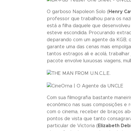
O garboso Napoleon Solo (
Henry Cav
professor que trabalhou para os nazi
está a filha daquele que desenvolve
esteve escondida. Procurando extrad
deparando com um agente da KGB, o 
garante uma das cenas mais empolgant
tantos estragos ali e acolá, trabalha
pacote envolve luxuosas viagens, mulh
Com sua filmografia bastante maneiri
econômico nas suas composições e re
com o cinema, receber de braços aber
pontos de vista que tanto consagrar
particular de Victoria (
Elizabeth Debi