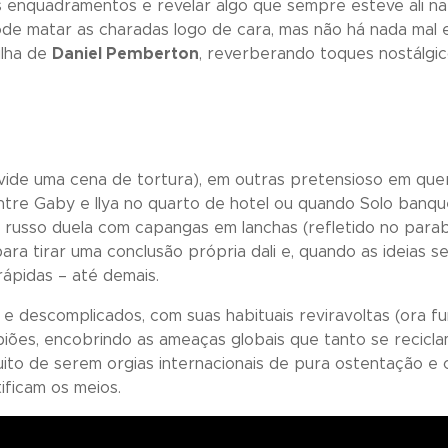
 enquadramentos e revelar algo que sempre esteve ali na 
ode matar as charadas logo de cara, mas não há nada mal
ilha de
Daniel Pemberton
, reverberando toques nostálgi
ide uma cena de tortura), em outras pretensioso em que
entre Gaby e Ilya no quarto de hotel ou quando Solo ban
usso duela com capangas em lanchas (refletido no parabri
ra tirar uma conclusão própria dali e, quando as ideias s
ápidas – até demais.
 descomplicados, com suas habituais reviravoltas (ora func
iões, encobrindo as ameaças globais que tanto se recicl
uito de serem orgias internacionais de pura ostentação 
tificam os meios.