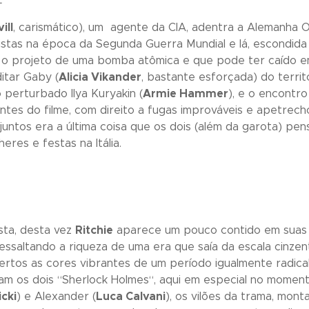
ill
, carismático), um agente da CIA, adentra a Alemanha O
stas na época da Segunda Guerra Mundial e lá, escondida 
u o projeto de uma bomba atômica e que pode ter caído e
itar Gaby (
Alicia Vikander
, bastante esforçada) do territ
perturbado Ilya Kuryakin (
Armie Hammer
), e o encontro
es do filme, com direito a fugas improváveis e apetrecho
r juntos era a última coisa que os dois (além da garota) 
eres e festas na Itália.
sta, desta vez
Ritchie
aparece um pouco contido em suas 
ssaltando a riqueza de uma era que saía da escala cinzen
tos as cores vibrantes de um período igualmente radical.
am os dois “
Sherlock Holmes
“, aqui em especial no momen
cki
) e Alexander (
Luca Calvani
), os vilões da trama, mon