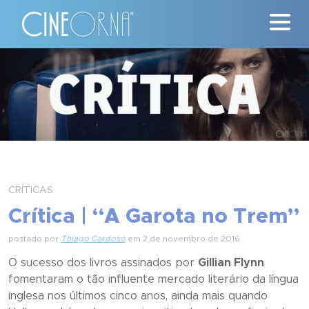
Críticas
News
#ClássicosCineOrna
Quem Somos
CRÍTICAS
Nossa História
Crítica | “A Garota no Trem”
postado por
Thiago Cardoso
em 2 de novembro de 2016
Contato
O sucesso dos livros assinados por
Gillian Flynn
fomentaram o tão influente mercado literário da língua
inglesa nos últimos cinco anos, ainda mais quando