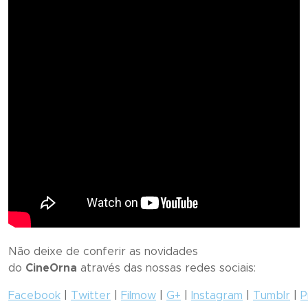
Não deixe de conferir as novidades
do
CineOrna
através das nossas redes sociais:
Facebook
|
Twitter
|
Filmow
|
G+
|
Instagram
|
Tumblr
|
P