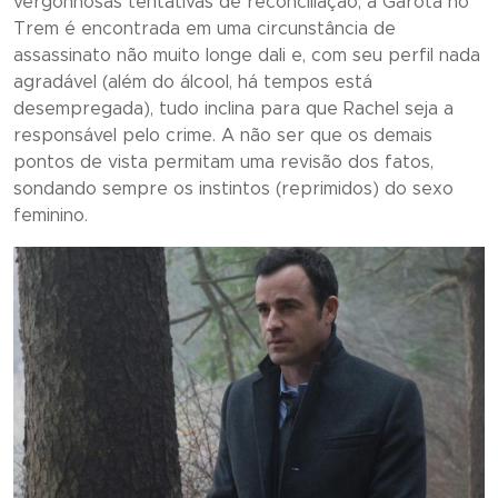
vergonhosas tentativas de reconciliação, a Garota no
Trem é encontrada em uma circunstância de
assassinato não muito longe dali e, com seu perfil nada
agradável (além do álcool, há tempos está
desempregada), tudo inclina para que Rachel seja a
responsável pelo crime. A não ser que os demais
pontos de vista permitam uma revisão dos fatos,
sondando sempre os instintos (reprimidos) do sexo
feminino.