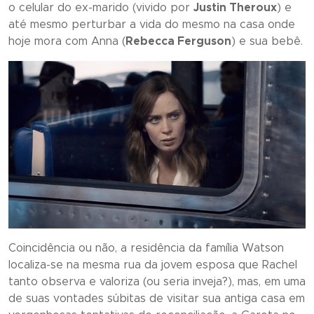
o celular do ex-marido (vivido por
Justin Theroux
) e
até mesmo perturbar a vida do mesmo na casa onde
hoje mora com Anna (
Rebecca Ferguson
) e sua bebê.
Coincidência ou não, a residência da família Watson
localiza-se na mesma rua da jovem esposa que Rachel
tanto observa e valoriza (ou seria inveja?), mas, em uma
de suas vontades súbitas de visitar sua antiga casa em