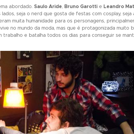
tema abordado.
Saulo Aride
,
Bruno Garotti
e
Leandro Mat
ados, seja o nerd que gosta de festas com cosplay, seja a
eram muita humanidade para os personagens, principalmen
e vive no mundo da moda, mas que é protagonizada muito
trabalho e batalha todos os dias para conseguir se mant