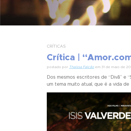
CRÍTICAS
Crítica | “Amor.co
postado por
Thaíssa Falcão
em 31 de maio de 20
Dos mesmos escritores de “
Divã
” e “
um tema muito atual, que é a vida d