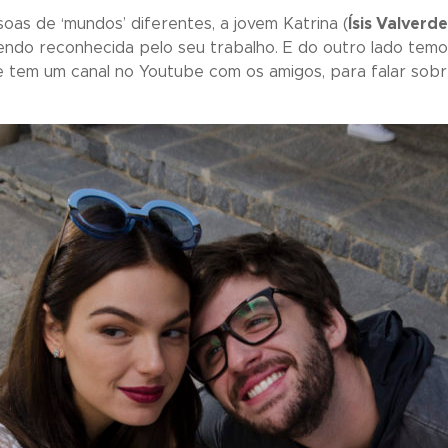
oas de ‘mundos’ diferentes, a jovem Katrina (
Ísis Valverde
endo reconhecida pelo seu trabalho. E do outro lado temo
tem um canal no Youtube com os amigos, para falar sobr