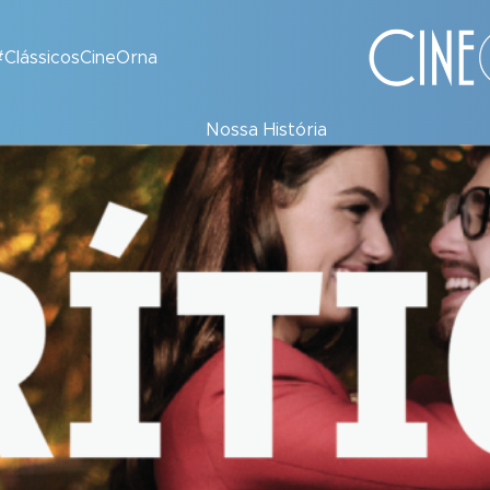
#ClássicosCineOrna
Nossa História