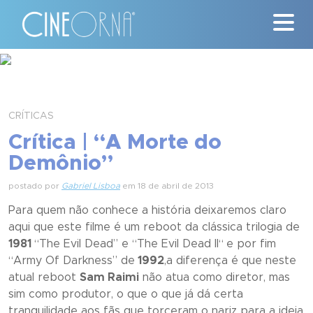
Críticas
News
CRÍTICAS
Crítica | “A Morte do
#ClássicosCineOrna
Demônio”
Quem Somos
postado por
Gabriel Lisboa
em 18 de abril de 2013
Para quem não conhece a história deixaremos claro
Nossa História
aqui que este filme é um reboot da clássica trilogia de
1981
“
The Evil Dead
” e “
The Evil Dead II
“
e por fim
Contato
“
Army Of Darkness
” de
1992
,a diferença é que neste
atual reboot
Sam Raimi
não atua como diretor, mas
sim como produtor, o que o que já dá certa
tranquilidade aos fãs que torceram o nariz para a ideia