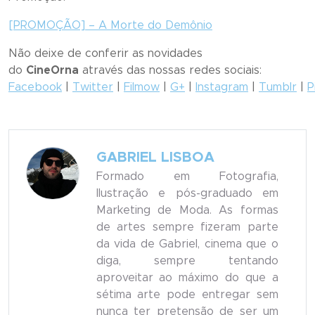
[PROMOÇÃO] – A Morte do Demônio
Não deixe de conferir as novidades
do
CineOrna
através das nossas redes sociais:
Facebook
|
Twitter
|
Filmow
|
G+
|
Instagram
|
Tumblr
|
P
GABRIEL LISBOA
Formado em Fotografia,
Ilustração e pós-graduado em
Marketing de Moda. As formas
de artes sempre fizeram parte
da vida de Gabriel, cinema que o
diga, sempre tentando
aproveitar ao máximo do que a
sétima arte pode entregar sem
nunca ter pretensão de ser um