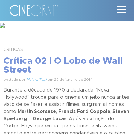
Críticas
News
CRÍTICAS
Crítica 02 | O Lobo de Wall
#ClássicosCineOrna
Street
Quem Somos
postado por
Maiara Tissi
em 29 de janeiro de 2014
Durante a década de 1970 a declarada “Nova
Nossa História
Hollywood” trouxe para o cinema um jeito nunca antes
visto de se fazer e assistir filmes, surgiram ali nomes
Contato
como
Martin Scorsese
,
Francis Ford Coppola
,
Steven
Spielberg
e
George Lucas
. Após a extinção do
Código Hays, que exigia que os filmes evitassem a
empatia entre personagens condenáveis e o público,