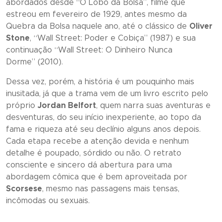
abordados desde “
O Lobo da Bolsa”
, filme que
estreou em fevereiro de 1929, antes mesmo da
Quebra da Bolsa naquele ano, até o clássico de
Oliver
Stone
, “
Wall Street: Poder e Cobiça”
(1987) e sua
continuação “
Wall Street: O Dinheiro Nunca
Dorme”
(2010).
Dessa vez, porém, a história é um pouquinho mais
inusitada, já que a trama vem de um livro escrito pelo
próprio
Jordan Belfort
, quem narra suas aventuras e
desventuras, do seu início inexperiente, ao topo da
fama e riqueza até seu declínio alguns anos depois.
Cada etapa recebe a atenção devida e nenhum
detalhe é poupado, sórdido ou não. O retrato
consciente e sincero dá abertura para uma
abordagem cômica que é bem aproveitada por
Scorsese
, mesmo nas passagens mais tensas,
incômodas ou sexuais.