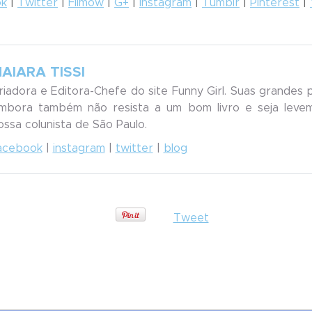
ok
|
Twitter
|
Filmow
|
G+
|
Instagram
|
Tumblr
|
Pinterest
|
AIARA TISSI
riadora e Editora-Chefe do site Funny Girl. Suas grandes 
mbora também não resista a um bom livro e seja leveme
ossa colunista de São Paulo.
acebook
|
instagram
|
twitter
|
blog
Tweet