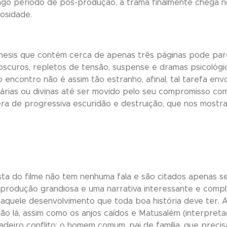
ngo período de pós-produção, a trama finalmente chega n
osidade.
ênesis que contém cerca de apenas três páginas pode pa
obscuros, repletos de tensão, suspense e dramas psicológi
encontro não é assim tão estranho, afinal, tal tarefa envo
tárias ou divinas até ser movido pelo seu compromisso co
 era de progressiva escuridão e destruição, que nos most
sta do filme não tem nenhuma fala e são citados apenas s
 produção grandiosa e uma narrativa interessante e comple
quele desenvolvimento que toda boa história deve ter. A
stão lá, assim como os anjos caídos e Matusalém (interpre
eiro conflito: o homem comum, pai de família, que precis