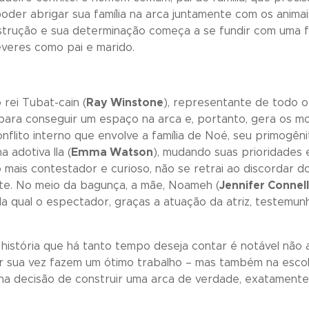
der abrigar sua família na arca juntamente com os animai
strução e sua determinação começa a se fundir com uma 
veres como pai e marido.
rei Tubat-cain (
Ray Winstone
), representante de todo 
para conseguir um espaço na arca e, portanto, gera os 
nflito interno que envolve a família de Noé, seu primogên
 adotiva Ila (
Emma Watson
), mudando suas prioridades 
 mais contestador e curioso, não se retrai ao discordar do
e. No meio da bagunça, a mãe, Noameh (
Jennifer Connel
a qual o espectador, graças a atuação da atriz, testem
história que há tanto tempo deseja contar é notável não 
or sua vez fazem um ótimo trabalho – mas também na esco
e na decisão de construir uma arca de verdade, exatamente