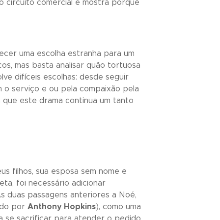
o circuito comercial e mostra porquê
recer uma escolha estranha para um
cos, mas basta analisar quão tortuosa
lve difíceis escolhas: desde seguir
m o serviço e ou pela compaixão pela
ra que este drama continua um tanto
eus filhos, sua esposa sem nome e
ta, foi necessário adicionar
s duas passagens anteriores a Noé,
tado por
Anthony Hopkins
), como uma
a se sacrificar para atender o pedido