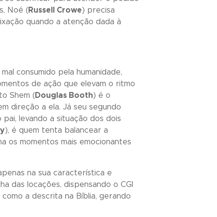
s, Noé (
Russell Crowe
) precisa
fixação quando a atenção dada à
o mal consumido pela humanidade,
momentos de ação que elevam o ritmo
ito Shem (
Douglas Booth
) é o
em direção a ela. Já seu segundo
 pai, levando a situação dos dois
ly
), é quem tenta balancear a
unha os momentos mais emocionantes
apenas na sua característica e
lha das locações, dispensando o CGI
 como a descrita na Bíblia, gerando