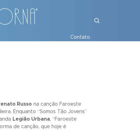
Contato
Renato Russo
na canção
Faroeste
eira. Enquanto “
Somos Tão Jovens
”
 banda
Legião Urbana
, “
Faroeste
forma de canção, que hoje é