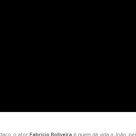
daço, o ator
Fabrício Boliveira
é quem dá vida a João, pe