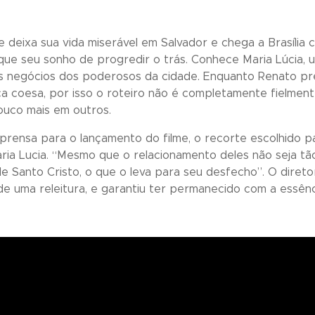
 deixa sua vida miserável em Salvador e chega a Brasília 
ue seu sonho de progredir o trás. Conhece Maria Lúcia, u
s negócios dos poderosos da cidade. Enquanto Renato pre
ca coesa, por isso o roteiro não é completamente fielment
ouco mais em outros.
prensa para o lançamento do filme, o recorte escolhido 
ria Lucia. “Mesmo que o relacionamento deles não seja tã
 de Santo Cristo, o que o leva para seu desfecho”. O diret
m de uma releitura, e garantiu ter permanecido com a essê