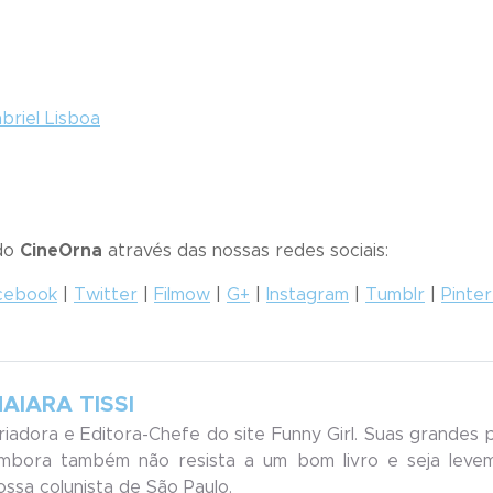
briel Lisboa
 do
CineOrna
através das nossas redes sociais:
cebook
|
Twitter
|
Filmow
|
G+
|
Instagram
|
Tumblr
|
Pinte
AIARA TISSI
riadora e Editora-Chefe do site Funny Girl. Suas grandes 
mbora também não resista a um bom livro e seja leveme
ossa colunista de São Paulo.