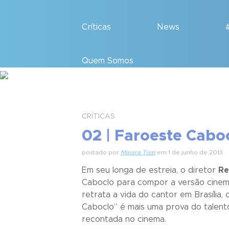
Críticas
News
Quem Somos
CRÍTICAS
02 | Faroeste Cabo
postado por
Maiara Tissi
em 1 de junho de 2013
Em seu longa de estreia, o diretor
Re
Caboclo
para compor a versão cinemat
retrata a vida do cantor em Brasília,
Caboclo
” é mais uma prova do talen
recontada no cinema.