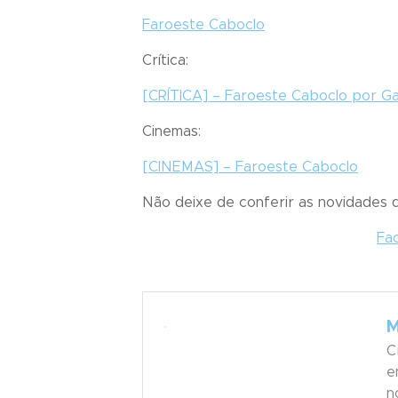
Faroeste Caboclo
Crítica:
[CRÍTICA] – Faroeste Caboclo por Ga
Cinemas:
[CINEMAS] – Faroeste Caboclo
Não deixe de conferir as novidades
Fa
M
C
e
n