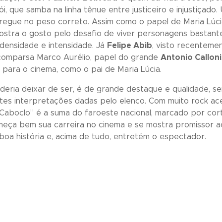
, que samba na linha tênue entre justiceiro e injustiçado
tregue no peso correto. Assim como o papel de Maria Lúci
ostra o gosto pelo desafio de viver personagens bastante
densidade e intensidade. Já
Felipe Abib
, visto recenteme
 comparsa Marco Aurélio, papel do grande
Antonio Calloni
 para o cinema, como o pai de Maria Lúcia.
oderia deixar de ser, é de grande destaque e qualidade, s
tes interpretações dadas pelo elenco. Com muito rock ac
 Caboclo
” é a suma do faroeste nacional, marcado por co
eça bem sua carreira no cinema e se mostra promissor ao
a história e, acima de tudo, entretém o espectador.