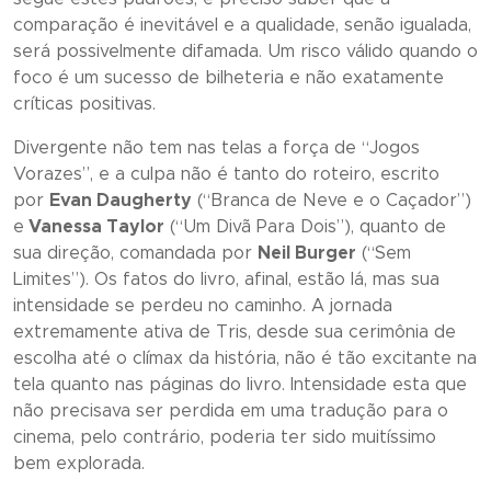
comparação é inevitável e a qualidade, senão igualada,
será possivelmente difamada. Um risco válido quando o
foco é um sucesso de bilheteria e não exatamente
críticas positivas.
Divergente
não tem nas telas a força de “
Jogos
Vorazes”
, e a culpa não é tanto do roteiro, escrito
por
Evan Daugherty
(“
Branca de Neve e o Caçador”
)
e
Vanessa Taylor
(“
Um Divã Para Dois”
), quanto de
sua direção, comandada por
Neil Burger
(“
Sem
Limites”
). Os fatos do livro, afinal, estão lá, mas sua
intensidade se perdeu no caminho. A jornada
extremamente ativa de Tris, desde sua cerimônia de
escolha até o clímax da história, não é tão excitante na
tela quanto nas páginas do livro. Intensidade esta que
não precisava ser perdida em uma tradução para o
cinema, pelo contrário, poderia ter sido muitíssimo
bem explorada.