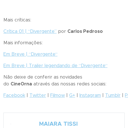
Mais críticas:
Crítica 01 | “
Divergente
”
por
Carlos Pedroso
Mais informações:
Em Breve | “
Divergente
“
Em Breve | Trailer legendando de “
Divergente
“
Não deixe de conferir as novidades
do
CineOrna
através das nossas redes sociais:
Facebook
|
Twitter
|
Filmow
|
G+
|
Instagram
|
Tumblr
|
P
MAIARA TISSI