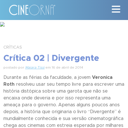
Críticas
News
CRÍTICAS
Crítica 02 | Divergente
#ClássicosCineOrna
postado por
Maiara Tissi
em 16 de abril de 2014
Quem Somos
Durante as férias da faculdade, a jovem
Veronica
Roth
resolveu usar seu tempo livre para escrever uma
Nossa História
história distópica sobre uma garota que não se
encaixa onde deveria e por isso representa uma
Contato
ameaça para o governo. Apenas alguns poucos anos
depois, a história que originaria o livro “
Divergente”
é
mundialmente conhecida e sua versão cinematográfica
chega aos cinemas com estreia esperada por milhares