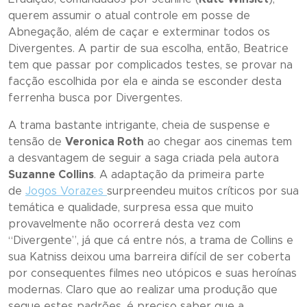
querem assumir o atual controle em posse de
Abnegação, além de caçar e exterminar todos os
Divergentes. A partir de sua escolha, então, Beatrice
tem que passar por complicados testes, se provar na
facção escolhida por ela e ainda se esconder desta
ferrenha busca por Divergentes.
A trama bastante intrigante, cheia de suspense e
tensão de
Veronica Roth
ao chegar aos cinemas tem
a desvantagem de seguir a saga criada pela autora
Suzanne Collins
. A adaptação da primeira parte
de
Jogos Vorazes
surpreendeu muitos críticos por sua
temática e qualidade, surpresa essa que muito
provavelmente não ocorrerá desta vez com
“
Divergente”,
já que cá entre nós, a trama de Collins e
sua Katniss deixou uma barreira difícil de ser coberta
por consequentes filmes
neo utópicos
e suas heroínas
modernas. Claro que ao realizar uma produção que
segue estes padrões, é preciso saber que a