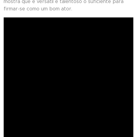
mostra que é versátil e talentoso o suficiente para
firmar-se como um bom ator.