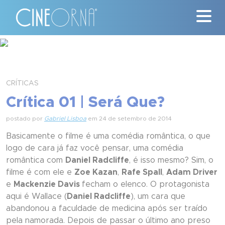
Críticas
News
CRÍTICAS
Crítica 01 | Será Que?
#ClássicosCineOrna
postado por
Gabriel Lisboa
em 24 de setembro de 2014
Quem Somos
Basicamente o filme é uma comédia romântica, o que
logo de cara já faz você pensar, uma comédia
Nossa História
romântica com
Daniel Radcliffe
, é isso mesmo? Sim, o
filme é com ele e
Zoe Kazan
,
Rafe Spall
,
Adam Driver
Contato
e
Mackenzie Davis
fecham o elenco. O protagonista
aqui é Wallace (
Daniel Radcliffe
), um cara que
abandonou a faculdade de medicina após ser traído
pela namorada. Depois de passar o último ano preso