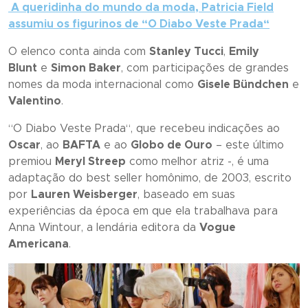
A queridinha do mundo da moda, Patricia Field
assumiu os figurinos de “
O Diabo Veste Prada
“
O elenco conta ainda com
Stanley Tucci
,
Emily
Blunt
e
Simon Baker
, com participações de grandes
nomes da moda internacional como
Gisele Bündchen
e
Valentino
.
“
O Diabo Veste Prada
“, que recebeu indicações ao
Oscar
, ao
BAFTA
e ao
Globo de Ouro
– este último
premiou
Meryl Streep
como melhor atriz -, é uma
adaptação do
best seller
homônimo, de 2003, escrito
por
Lauren Weisberger
, baseado em suas
experiências da época em que ela trabalhava para
Anna Wintour, a lendária editora da
Vogue
Americana
.