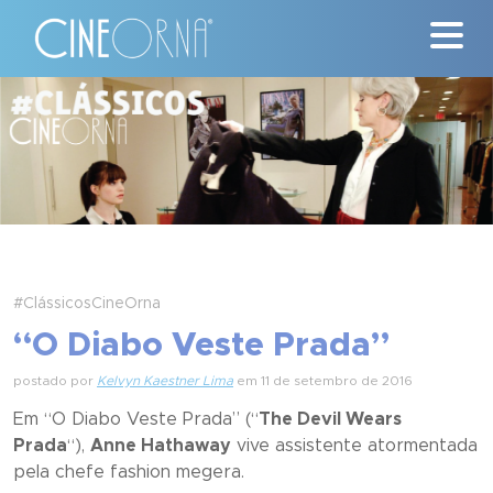
Críticas
News
#ClássicosCineOrna
Quem Somos
#ClássicosCineOrna
Nossa História
“O Diabo Veste Prada”
postado por
Kelvyn Kaestner Lima
em 11 de setembro de 2016
Contato
Em “
O Diabo Veste Prada
” (“
The Devil Wears
Prada
“),
Anne Hathaway
vive assistente atormentada
pela chefe fashion megera.