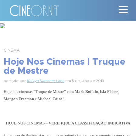
Críticas
News
CINEMA
Hoje Nos Cinemas | Truque
#ClássicosCineOrna
de Mestre
Quem Somos
postado por
Kelvyn Kaestner Lima
em 5 de julho de 2013
Hoje nos cinemas “
Truque de Mestre
” com
Mark Ruffalo
,
Isla Fisher
,
Nossa História
Morgan Freeman
e
Michael Caine
!
Contato
HOJE NOS CINEMAS – VERIFIQUE A CLASSIFICAÇÃO INDICATIVA
Um grupo de ilusionistas tem uma estratégia inovadora: enquanto fazem suas