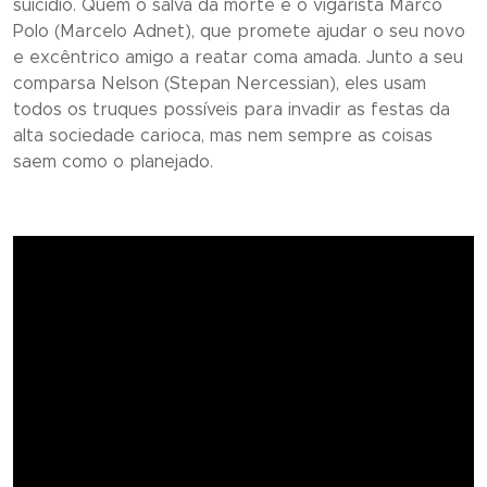
suicídio. Quem o salva da morte é o vigarista Marco
Polo (Marcelo Adnet), que promete ajudar o seu novo
e excêntrico amigo a reatar coma amada. Junto a seu
comparsa Nelson (Stepan Nercessian), eles usam
todos os truques possíveis para invadir as festas da
alta sociedade carioca, mas nem sempre as coisas
saem como o planejado.