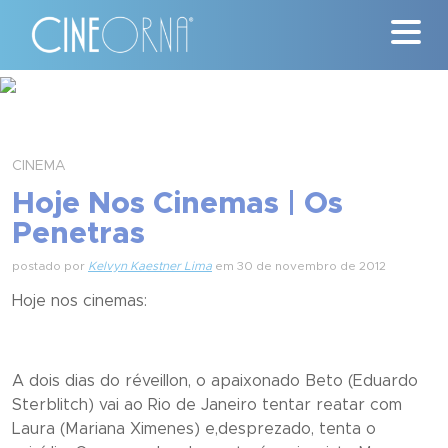
Críticas
News
CINEMA
Hoje Nos Cinemas | Os
#ClássicosCineOrna
Penetras
Quem Somos
postado por
Kelvyn Kaestner Lima
em 30 de novembro de 2012
Hoje nos cinemas:
Nossa História
Contato
A dois dias do réveillon, o apaixonado Beto (Eduardo
Sterblitch) vai ao Rio de Janeiro tentar reatar com
Laura (Mariana Ximenes) e,desprezado, tenta o