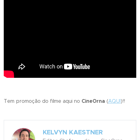
Tem promoção do filme aqui no
CineOrna
(
AQUI
)!!
KELVYN KAESTNER