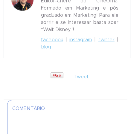
Editor-Chefe do CineOrna.
Formado em Marketing e pós
graduado em Marketing! Para ele
sorrir e se interessar basta soar
“Walt Disney”!
facebook
|
instagram
|
twitter
|
blog
Tweet