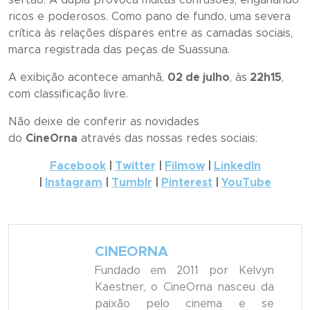
ricos e poderosos. Como pano de fundo, uma severa
crítica às relações díspares entre as camadas sociais,
marca registrada das peças de Suassuna.
A exibição acontece amanhã,
02 de julho
, às
22h15
,
com classificação livre.
Não deixe de conferir as novidades
do
CineOrna
através das nossas redes sociais:
Facebook
|
Twitter
|
Filmow
|
LinkedIn
|
Instagram
|
Tumblr
|
Pinterest
|
YouTube
CINEORNA
Fundado em 2011 por Kelvyn
Kaestner, o CineOrna nasceu da
paixão pelo cinema e se