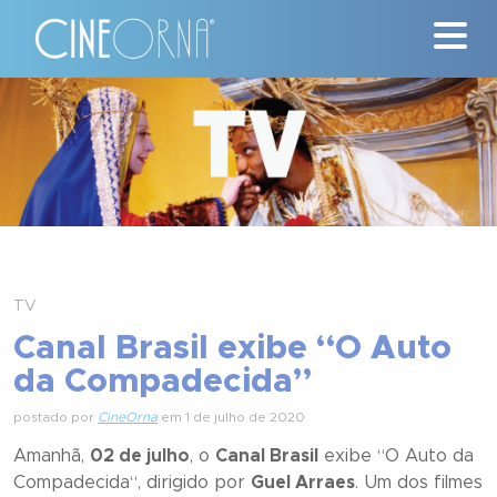
Críticas
News
#ClássicosCineOrna
Quem Somos
TV
Nossa História
Canal Brasil exibe “O Auto
da Compadecida”
Contato
postado por
CineOrna
em 1 de julho de 2020
Amanhã,
02 de julho
, o
Canal Brasil
exibe “
O Auto da
Compadecida
“, dirigido por
Guel Arraes
. Um dos filmes