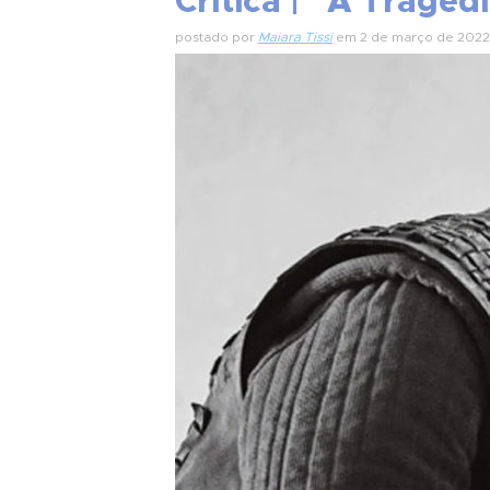
Crítica | “A Tragé
postado por
Maiara Tissi
em 2 de março de 2022