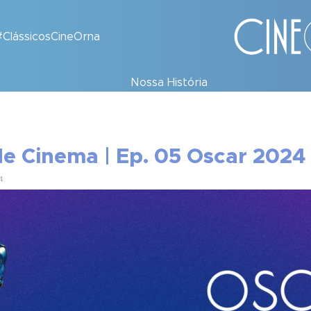
#ClássicosCineOrna
Nossa História
de Cinema | Ep. 05 Oscar 2024
4