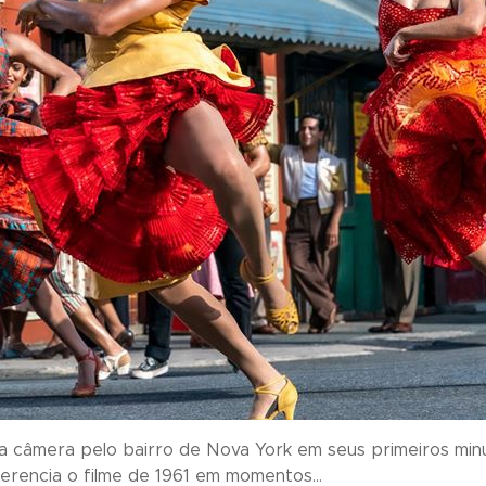
da câmera pelo bairro de Nova York em seus primeiros min
erencia o filme de 1961 em momentos...