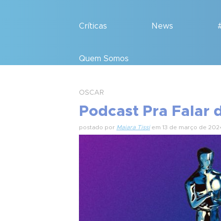
Críticas
News
Quem Somos
OSCAR
Podcast Pra Falar 
postado por
Maiara Tissi
em 13 de março de 202