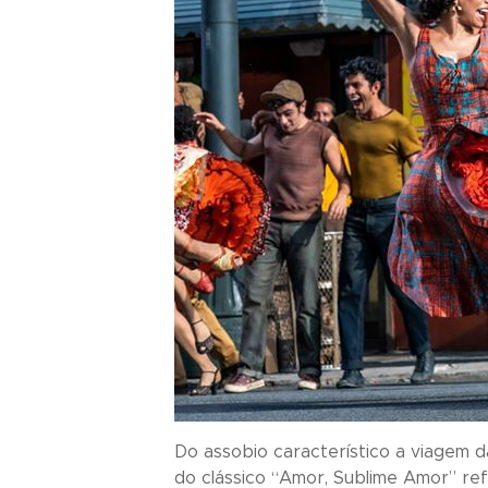
Do assobio característico a viagem 
do clássico “Amor, Sublime Amor” ref