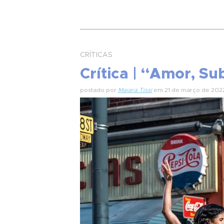
CRÍTICAS
Crítica | “Amor, S
postado por
Maiara Tissi
em 21 de março de 202