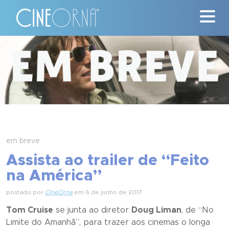
Críticas
News
#ClássicosCineOrna
Quem Somos
em breve
Nossa História
Assista ao trailer de “Feito
na América”
Contato
postado por
CineOrna
em 6 de junho de 2017
Tom Cruise
se junta ao diretor
Doug Liman
, de “
No
Limite do Amanhã
”, para trazer aos cinemas o longa