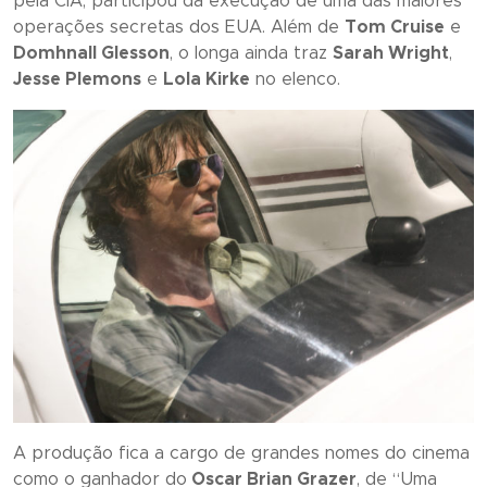
pela CIA, participou da execução de uma das maiores
operações secretas dos EUA. Além de
Tom Cruise
e
Domhnall Glesson
, o longa ainda traz
Sarah Wright
,
Jesse Plemons
e
Lola Kirke
no elenco.
A produção fica a cargo de grandes nomes do cinema
como o ganhador do
Oscar Brian Grazer
, de “
Uma