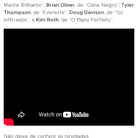
Mente Brilhante
”;
Brian Oliver
, de “
Cisne Negro
”;
Tyler
Thompson
, de “
Evereste
”;
Doug Davison
, de “
Os
Infiltrados
”, e
Kim Roth
, de “
O Plano Perfeito
”.
Não deixe de conferir as novidades