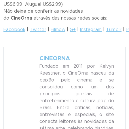
US$6.99 Aluguel US$2.99)
Não deixe de conferir as novidades
do
CineOrna
através das nossas redes sociais:
Facebook
|
Twitter
|
Filmow
|
G+
|
Instagram
|
Tumblr
|
P
CINEORNA
Fundado em 2011 por Kelvyn
Kaestner, o CineOrna nasceu da
paixão pelo cinema e se
consolidou como um dos
principais portais de
entretenimento e cultura pop do
Brasil. Entre críticas, notícias,
entrevistas e especiais, o site
conecta leitores às novidades da
sétima arte, celebrando histórias,