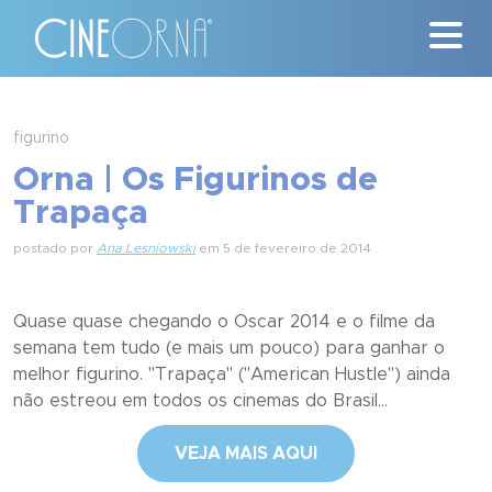
Críticas
figurino
Orna | Os Figurinos de
News
Trapaça
#ClássicosCineOrna
postado por
Ana Lesniowski
em 5 de fevereiro de 2014
Quem Somos
Quase quase chegando o Oscar 2014 e o filme da
Nossa História
semana tem tudo (e mais um pouco) para ganhar o
melhor figurino. "Trapaça" ("American Hustle") ainda
Contato
não estreou em todos os cinemas do Brasil...
VEJA MAIS AQUI