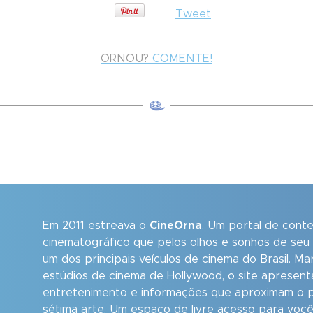
Tweet
ORNOU?
COMENTE!
Em 2011 estreava o
CineOrna
. Um portal de cont
cinematográfico que pelos olhos e sonhos de seu
um dos principais veículos de cinema do Brasil. M
estúdios de cinema de Hollywood, o site apresent
entretenimento e informações que aproximam o p
sétima arte. Um espaço de livre acesso para você