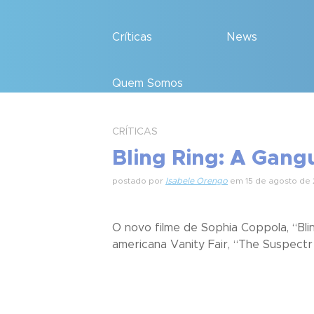
Críticas
News
Quem Somos
CRÍTICAS
Bling Ring: A Gan
postado por
Isabele Orengo
em 15 de agosto de 
O novo filme de Sophia Coppola, “Bli
americana Vanity Fair, “The Suspectr 