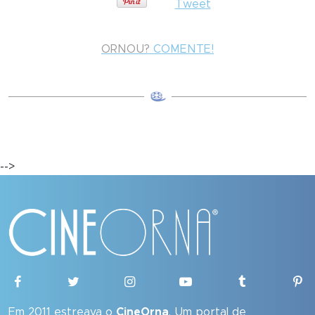
Tweet
ORNOU?
COMENTE!
-->
Em 2011 estreava o
CineOrna
. Um portal de