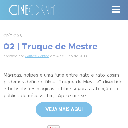
Críticas
CRÍTICAS
02 | Truque de Mestre
News
postado por
Gabriel Lisboa
em 4 de julho de 2013
#ClássicosCineOrna
Quem Somos
Mágicas, golpes e uma fuga entre gato e rato, assim
podemos definir o filme "Truque de Mestre", divertido
Nossa História
e belas ilusões magicas, o filme segura a atenção do
público do início ao fim, “Aproxime-se....
Contato
VEJA MAIS AQUI