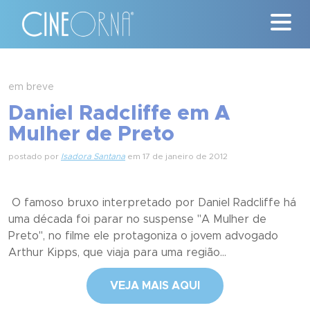
Críticas
em breve
Daniel Radcliffe em A
News
Mulher de Preto
#ClássicosCineOrna
postado por
Isadora Santana
em 17 de janeiro de 2012
Quem Somos
O famoso bruxo interpretado por Daniel Radcliffe há
Nossa História
uma década foi parar no suspense "A Mulher de
Preto", no filme ele protagoniza o jovem advogado
Contato
Arthur Kipps, que viaja para uma região...
VEJA MAIS AQUI