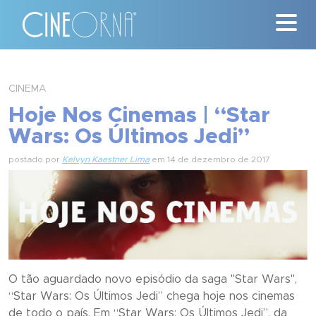
Críticas
CINEMA
Hoje Nos Cinemas | “Star
News
Wars: Os Últimos Jedi”
#ClássicosCineOrna
postado por
Kelvyn Kaestner Lima
em 14 de dezembro de 2017
Quem Somos
Nossa História
Contato
O tão aguardado novo episódio da saga "Star Wars",
“Star Wars: Os Últimos Jedi” chega hoje nos cinemas
de todo o país. Em “Star Wars: Os Últimos Jedi”, da