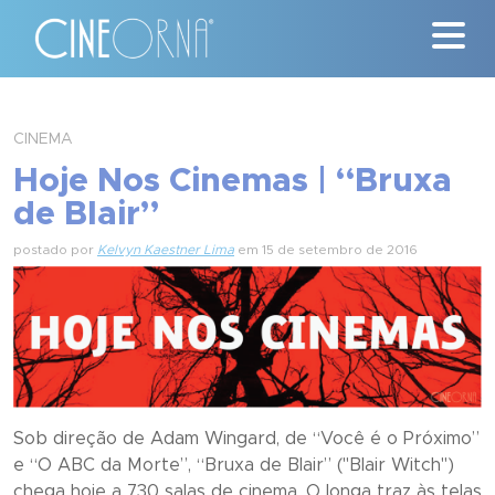
Críticas
CINEMA
Hoje Nos Cinemas | “Bruxa
News
de Blair”
#ClássicosCineOrna
postado por
Kelvyn Kaestner Lima
em 15 de setembro de 2016
Quem Somos
Nossa História
Contato
Sob direção de Adam Wingard, de “Você é o Próximo”
e “O ABC da Morte”, “Bruxa de Blair” ("Blair Witch")
chega hoje a 730 salas de cinema. O longa traz às telas