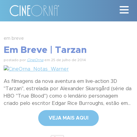
Críticas
em breve
Em Breve | Tarzan
News
postado por
CineOrna
em 25 de julho de 2014
#ClássicosCineOrna
Quem Somos
As filmagens da nova aventura em live-action 3D
"Tarzan", estrelada por Alexander Skarsgård (série da
Nossa História
HBO "True Blood") como o lendário personagem
criado pelo escritor Edgar Rice Burroughs, estão em...
Contato
VEJA MAIS AQUI