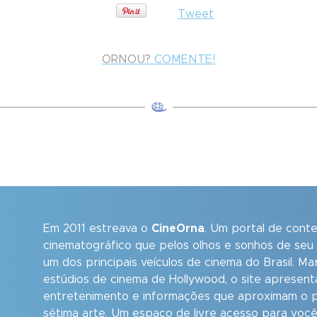
Tweet
ORNOU?
COMENTE!
Em 2011 estreava o
CineOrna
. Um portal de cont
cinematográfico que pelos olhos e sonhos de seu
um dos principais veículos de cinema do Brasil. M
estúdios de cinema de Hollywood, o site apresent
entretenimento e informações que aproximam o p
sétima arte. Um espaço de livre acesso para você