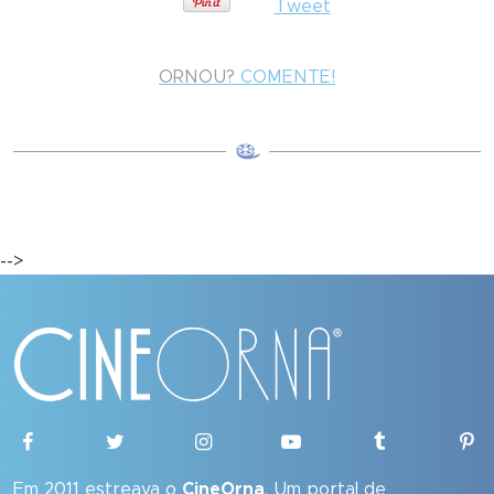
Tweet
ORNOU?
COMENTE!
-->
Em 2011 estreava o
CineOrna
. Um portal de