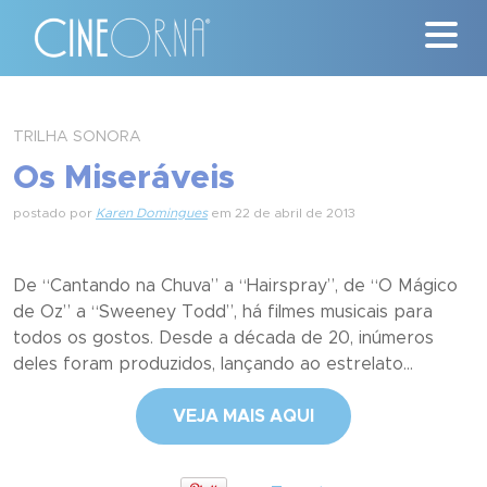
Críticas
TRILHA SONORA
Os Miseráveis
News
postado por
Karen Domingues
em 22 de abril de 2013
#ClássicosCineOrna
Quem Somos
De “Cantando na Chuva” a “Hairspray”, de “O Mágico
de Oz” a “Sweeney Todd”, há filmes musicais para
Nossa História
todos os gostos. Desde a década de 20, inúmeros
deles foram produzidos, lançando ao estrelato...
Contato
VEJA MAIS AQUI