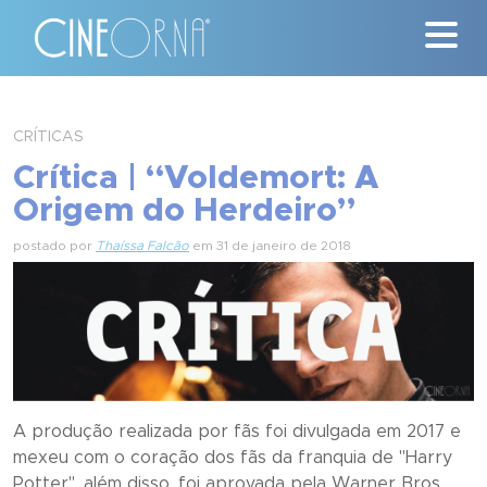
Críticas
CRÍTICAS
Crítica | “Voldemort: A
News
Origem do Herdeiro”
#ClássicosCineOrna
postado por
Thaíssa Falcão
em 31 de janeiro de 2018
Quem Somos
Nossa História
Contato
A produção realizada por fãs foi divulgada em 2017 e
mexeu com o coração dos fãs da franquia de "Harry
Potter", além disso, foi aprovada pela Warner Bros.