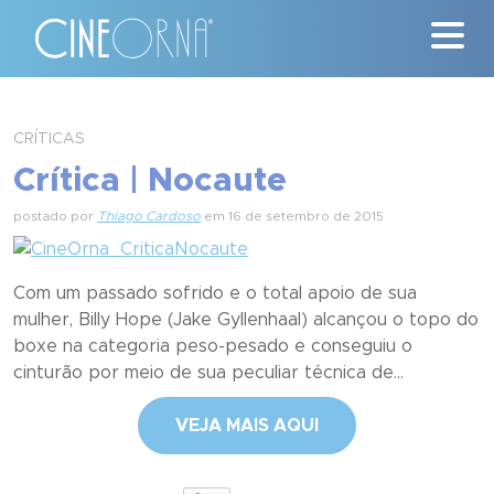
Críticas
CRÍTICAS
Crítica | Nocaute
News
postado por
Thiago Cardoso
em 16 de setembro de 2015
#ClássicosCineOrna
Quem Somos
Com um passado sofrido e o total apoio de sua
mulher, Billy Hope (Jake Gyllenhaal) alcançou o topo do
Nossa História
boxe na categoria peso-pesado e conseguiu o
cinturão por meio de sua peculiar técnica de...
Contato
VEJA MAIS AQUI