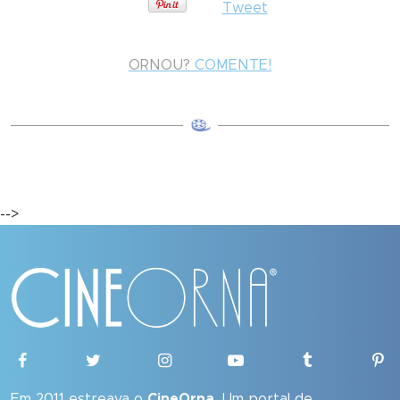
Tweet
ORNOU?
COMENTE!
-->
Em 2011 estreava o
CineOrna
. Um portal de