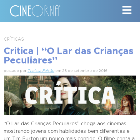
Críticas
CRÍTICAS
Critica | “O Lar das Crianças
News
Peculiares”
#ClássicosCineOrna
postado por
Thaíssa Falcão
em 28 de setembro de 2016
Quem Somos
Nossa História
Contato
“O Lar das Crianças Peculiares” chega aos cinemas
mostrando jovens com habilidades bem diferentes e
um Tim Burton um pouco mais contido. O filme conta a