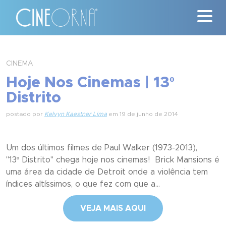
Críticas
CINEMA
Hoje Nos Cinemas | 13º
News
Distrito
#ClássicosCineOrna
postado por
Kelvyn Kaestner Lima
em 19 de junho de 2014
Quem Somos
Um dos últimos filmes de Paul Walker (1973-2013),
Nossa História
"13º Distrito" chega hoje nos cinemas! Brick Mansions é
uma área da cidade de Detroit onde a violência tem
Contato
índices altíssimos, o que fez com que a...
VEJA MAIS AQUI