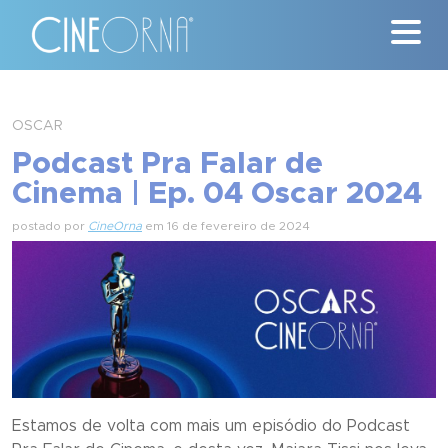
Críticas
OSCAR
Podcast Pra Falar de
News
Cinema | Ep. 04 Oscar 2024
#ClássicosCineOrna
postado por
CineOrna
em 16 de fevereiro de 2024
Quem Somos
Nossa História
Contato
Estamos de volta com mais um episódio do Podcast