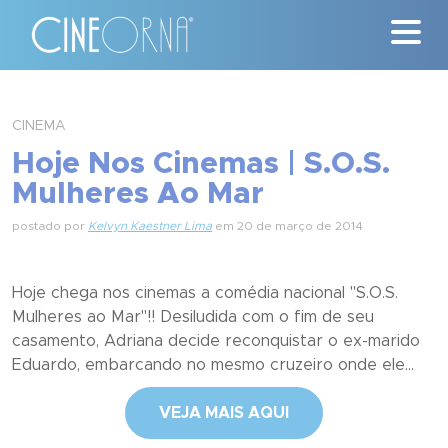
Críticas
CINEMA
Hoje Nos Cinemas | S.O.S.
News
Mulheres Ao Mar
#ClássicosCineOrna
postado por
Kelvyn Kaestner Lima
em 20 de março de 2014
Quem Somos
Hoje chega nos cinemas a comédia nacional "S.O.S.
Nossa História
Mulheres ao Mar"!! Desiludida com o fim de seu
casamento, Adriana decide reconquistar o ex-marido
Contato
Eduardo, embarcando no mesmo cruzeiro onde ele...
VEJA MAIS AQUI