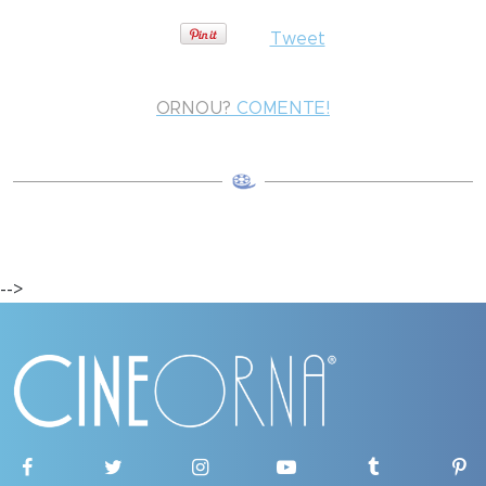
Tweet
ORNOU?
COMENTE!
-->