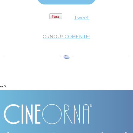
Tweet
ORNOU?
COMENTE!
-->