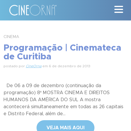
Críticas
CINEMA
Programação | Cinemateca
News
de Curitiba
#ClássicosCineOrna
postado por
CineOrna
em 6 de dezembro de 2013
Quem Somos
De 06 a 09 de dezembro (continuação da
Nossa História
programação) 8ª MOSTRA CINEMA E DIREITOS
HUMANOS DA AMÉRICA DO SUL A mostra
Contato
acontecerá simultaneamente em todas as 26 capitais
e Distrito Federal, além de...
VEJA MAIS AQUI