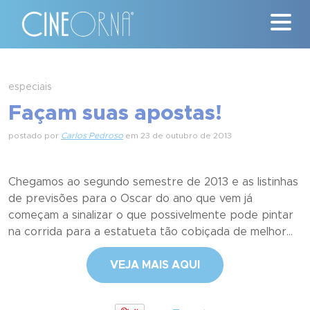
Críticas
especiais
Façam suas apostas!
News
postado por
Carlos Pedroso
em 23 de outubro de 2013
#ClássicosCineOrna
Quem Somos
Chegamos ao segundo semestre de 2013 e as listinhas
de previsões para o Oscar do ano que vem já
Nossa História
começam a sinalizar o que possivelmente pode pintar
na corrida para a estatueta tão cobiçada de melhor...
Contato
VEJA MAIS AQUI