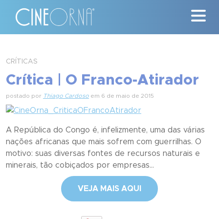
Críticas
CRÍTICAS
Crítica | O Franco-Atirador
News
postado por
Thiago Cardoso
em 6 de maio de 2015
#ClássicosCineOrna
Quem Somos
A República do Congo é, infelizmente, uma das várias
nações africanas que mais sofrem com guerrilhas. O
Nossa História
motivo: suas diversas fontes de recursos naturais e
minerais, tão cobiçados por empresas...
Contato
VEJA MAIS AQUI