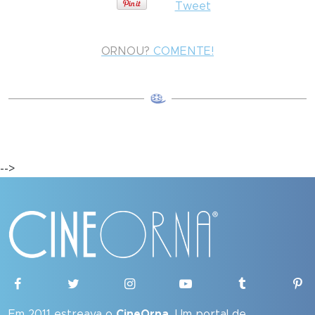
Tweet
ORNOU?
COMENTE!
-->
Em 2011 estreava o
CineOrna
. Um portal de