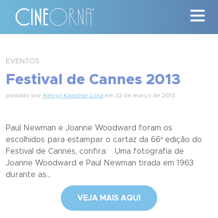
Críticas
EVENTOS
Festival de Cannes 2013
News
postado por
Kelvyn Kaestner Lima
em 22 de março de 2013
#ClássicosCineOrna
Quem Somos
Paul Newman e Joanne Woodward foram os
escolhidos para estampar o cartaz da 66ª edição do
Nossa História
Festival de Cannes, confira: Uma fotografia de
Joanne Woodward e Paul Newman tirada em 1963
Contato
durante as...
VEJA MAIS AQUI