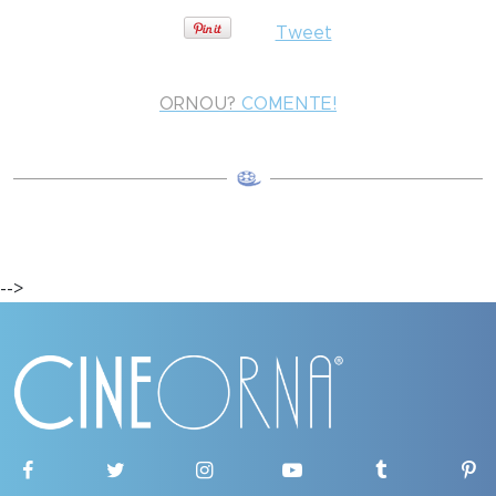
Tweet
ORNOU?
COMENTE!
-->