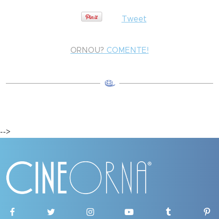
Tweet
ORNOU?
COMENTE!
-->