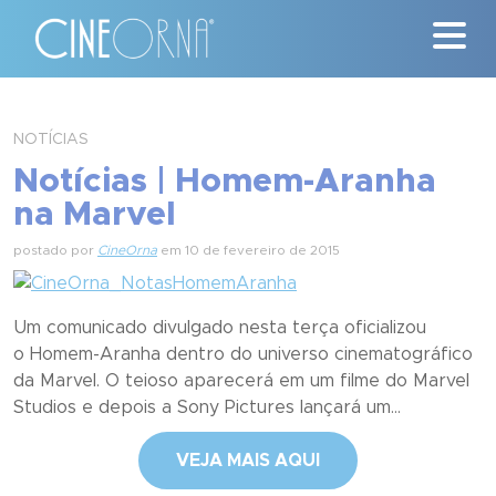
Críticas
NOTÍCIAS
Notícias | Homem-Aranha
News
na Marvel
#ClássicosCineOrna
postado por
CineOrna
em 10 de fevereiro de 2015
Quem Somos
Um comunicado divulgado nesta terça oficializou
Nossa História
o Homem-Aranha dentro do universo cinematográfico
da Marvel. O teioso aparecerá em um filme do Marvel
Contato
Studios e depois a Sony Pictures lançará um...
VEJA MAIS AQUI