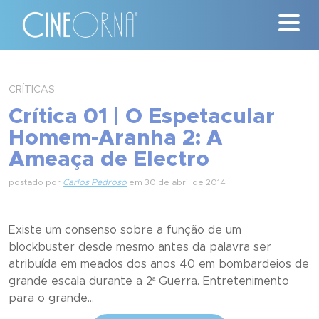
Críticas
CRÍTICAS
Crítica 01 | O Espetacular
News
Homem-Aranha 2: A
#ClássicosCineOrna
Ameaça de Electro
Quem Somos
postado por
Carlos Pedroso
em 30 de abril de 2014
Nossa História
Existe um consenso sobre a função de um
blockbuster desde mesmo antes da palavra ser
Contato
atribuída em meados dos anos 40 em bombardeios de
grande escala durante a 2ª Guerra. Entretenimento
para o grande...