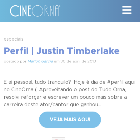
Críticas
especiais
Perfil | Justin Timberlake
News
postado por
Marlon Garcia
em 30 de abril de 2013
#ClássicosCineOrna
Quem Somos
E aí pessoal, tudo tranquilo? Hoje é dia de #perfil aqui
no CineOrna (: Aproveitando o post do Tudo Orna,
Nossa História
resolvi reforçar e escrever um pouco mais sobre a
carreira deste ator/cantor que ganhou...
Contato
VEJA MAIS AQUI