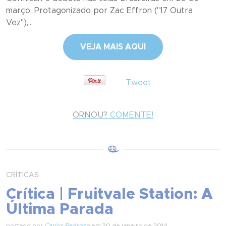
março. Protagonizado por Zac Effron ("17 Outra
Vez"),...
VEJA MAIS AQUI
Tweet
ORNOU?
COMENTE!
CRÍTICAS
Crítica | Fruitvale Station: A
Última Parada
postado por
Carlos Pedroso
em 30 de janeiro de 2014