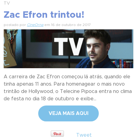
TV
Zac Efron trintou!
postado por
CineOrna
em 16 de outubro de 2017
A carreira de Zac Efron começou lá atrás, quando ele
tinha apenas 11 anos. Para homenagear o mais novo
trintão de Hollywood, o Telecine Pipoca entra no clima
de festa no dia 18 de outubro e exibe...
VEJA MAIS AQUI
Tweet