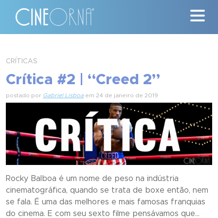
Críticas
CRÍTICAS
Crítica #2 | “Creed 2”
News
postado por
Gabriel Lisboa
em 24 de janeiro de 2019
#ClássicosCineOrna
Quem Somos
Nossa História
Contato
Rocky Balboa é um nome de peso na indústria
cinematográfica, quando se trata de boxe então, nem
se fala. É uma das melhores e mais famosas franquias
do cinema. E com seu sexto filme pensávamos que...