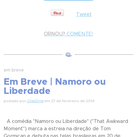
Tweet
ORNOU?
COMENTE!
em breve
Em Breve | Namoro ou
Liberdade
postado por
CineOrna
em 27 de fevereiro de 2014
A comédia "Namoro ou Liberdade" ("That Awkward
Moment") marca a estreia na direção de Tom
Gormican e debuta nas telas brasileiras em 20 de