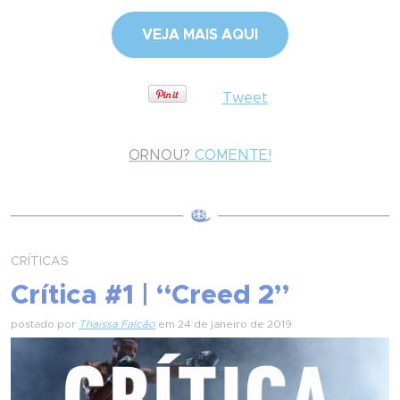
VEJA MAIS AQUI
Tweet
ORNOU?
COMENTE!
CRÍTICAS
Crítica #1 | “Creed 2”
postado por
Thaíssa Falcão
em 24 de janeiro de 2019