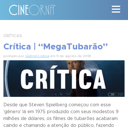
Críticas
CRÍTICAS
Crítica | “MegaTubarão”
News
postado por
Gabriel Lisboa
em 9 de agosto de 2018
#ClássicosCineOrna
Quem Somos
Nossa História
Contato
Desde que Steven Spielberg começou com esse
'gênero' lá em 1975 produzido com seus modestos 9
milhões de dólares, os filmes de tubarões acabaram
caindo e chamando a atenção do público, fazendo