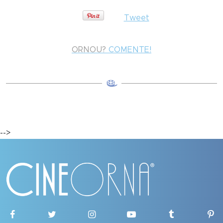
Tweet
ORNOU?
COMENTE!
-->