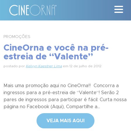
Críticas
PROMOÇÕES
CineOrna e você na pré-
News
estreia de “Valente”
#ClássicosCineOrna
postado por
Kelvyn Kaestner Lima
em 12 de julho de 2012
Quem Somos
Mais uma promoção aqui no CineOrna!! Concorra a
Nossa História
ingressos para a pré-estreia de “Valente“! Serão 2
pares de ingressos para participar é fácil: Curta nossa
Contato
página no Facebook (Aqui), Compartilhe a...
VEJA MAIS AQUI