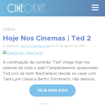
Críticas
CINEMA
Hoje Nos Cinemas | Ted 2
News
postado por
Kelvyn Kaestner Lima
em 27 de agosto de 2015
#ClássicosCineOrna
Quem Somos
A continuação da comédia "Ted" chega hoje nos
cinemas de todo o país! Completamente apaixonado,
Nossa História
Ted (voz de Seth MacFarlane) decide se casar com
Tami-Lynn (Jessica Barth). Entretanto, não demora...
Contato
VEJA MAIS AQUI