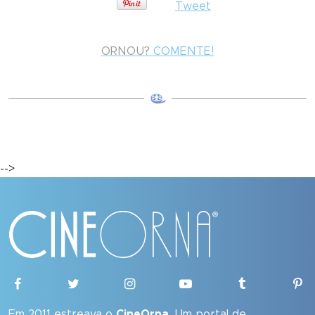
Tweet
ORNOU?
COMENTE!
-->
Em 2011 estreava o
CineOrna
. Um portal de