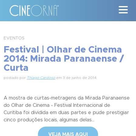
Críticas
EVENTOS
Festival | Olhar de Cinema
News
2014: Mirada Paranaense /
#ClássicosCineOrna
Curta
Quem Somos
postado por
Thiago Cardoso
em 3 de junho de 2014
Nossa História
A mostra de curtas-metragens da Mirada Paranaense
do Olhar de Cinema - Festival Internacional de
Contato
Curitiba foi dividida em duas partes e pude prestigiar
cinco produções locais, algumas delas...
VEJA MAIS AQUI