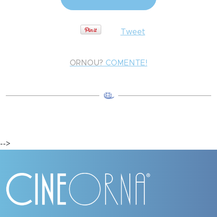
Tweet
ORNOU?
COMENTE!
-->