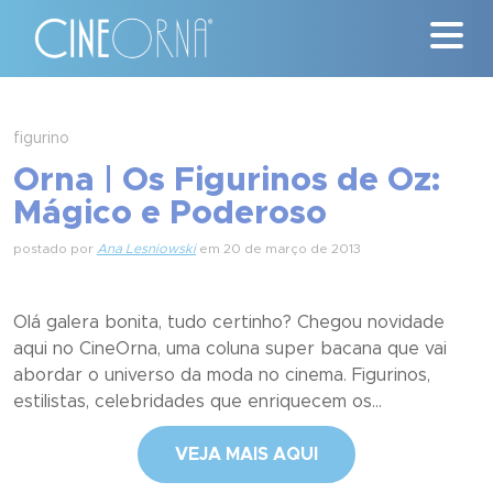
Críticas
figurino
Orna | Os Figurinos de Oz:
News
Mágico e Poderoso
#ClássicosCineOrna
postado por
Ana Lesniowski
em 20 de março de 2013
Quem Somos
Olá galera bonita, tudo certinho? Chegou novidade
Nossa História
aqui no CineOrna, uma coluna super bacana que vai
abordar o universo da moda no cinema. Figurinos,
Contato
estilistas, celebridades que enriquecem os...
VEJA MAIS AQUI