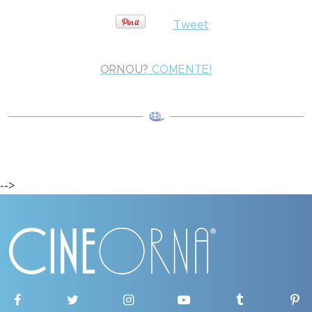
Tweet
ORNOU?
COMENTE!
-->