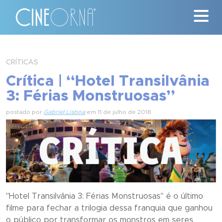
Críticas
CRÍTICAS
Crítica | “Hotel Transilvânia
News
3: Férias Monstruosas”
#ClássicosCineOrna
postado por
Gabriel Lisboa
em 11 de julho de 2018
Quem Somos
Nossa História
Contato
"Hotel Transilvânia 3: Férias Monstruosas" é o último
filme para fechar a trilogia dessa franquia que ganhou
o público por transformar os monstros em seres